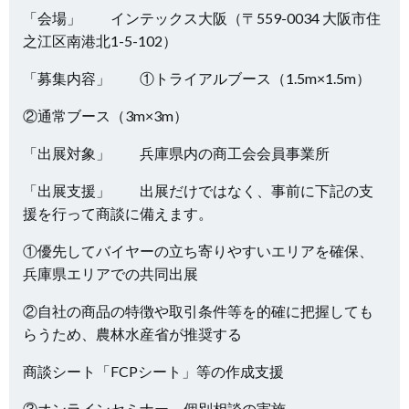
「会場」 インテックス大阪（〒559-0034 大阪市住
之江区南港北1-5-102）
「募集内容」 ①トライアルブース（1.5m×1.5m）
②通常ブース（3m×3m）
「出展対象」 兵庫県内の商工会会員事業所
「出展支援」 出展だけではなく、事前に下記の支
援を行って商談に備えます。
①優先してバイヤーの立ち寄りやすいエリアを確保、
兵庫県エリアでの共同出展
②自社の商品の特徴や取引条件等を的確に把握しても
らうため、農林水産省が推奨する
商談シート「FCPシート」等の作成支援
③オンラインセミナー、個別相談の実施