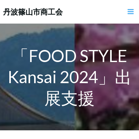
コ
丹波篠山市商工会
ン
テ
ン
ツ
へ
ス
「FOOD STYLE
キ
ッ
Kansai 2024」出
プ
展支援