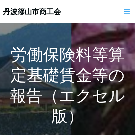
コ
丹波篠山市商工会
ン
テ
ン
ツ
へ
ス
労働保険料等算
キ
ッ
定基礎賃金等の
プ
報告（エクセル
版）