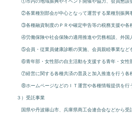
①市内の地域振興やイベント開催や協力、会員懇談
②各業種別部会が中心となって運営する業種別振興
③各種融資制度のＰＲや確定申告等の税務支援や各
④労働保険や社会保険の適用推進や労務相談、外国
⑤会員・従業員健康診断の実施、会員親睦事業など
⑥青年部・女性部の自主活動を支援する青年・女性
⑦経営に関する各種共済の普及と加入推進を行う各
⑧ホームページなどのＩＴ運営や各種情報提供を行
３）受託事業
国県や丹波篠山市、兵庫県商工会連合会などから受