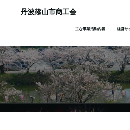
コ
ン
丹波篠山市商工会
テ
ン
主な事業活動内容
経営サ
ツ
へ
ス
キ
ッ
プ