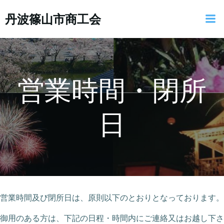
コ
丹波篠山市商工会
ン
テ
ン
ツ
へ
ス
営業時間・閉所
キ
ッ
日
プ
営業時間及び閉所日は、原則以下のとおりとなっております。
御用のある方は、下記の日程・時間内にご連絡又はお越し下さ