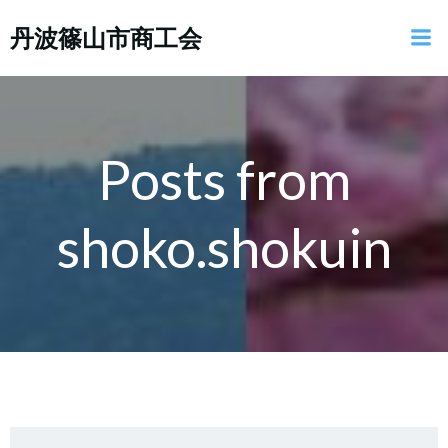
コ
丹波篠山市商工会
ン
テ
ン
ツ
へ
ス
Posts from
キ
ッ
shoko.shokuin
プ