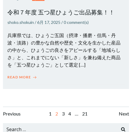
令和７年度 五つ星ひょうご出品募集！！
shoko.shokuin
/
6月 17, 2025
/
0
comment(s)
兵庫県では、ひょうご五国（摂津・播磨・但馬・丹
波・淡路）の豊かな自然や歴史・文化を生かした産品
の中から、ひょうごの良さをアピールする「地域らし
さ」と、これまでにない「新しさ」を兼ね備えた商品
を「五つ星ひょうご」として選定 […]
READ MORE
Posts
Posts
Po
Page
Page
Page
Page
Page
Previous
1
2
3
4
…
21
Next
navigation
navigation
na
Search