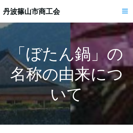
コ
丹波篠山市商工会
ン
テ
ン
ツ
へ
ス
「ぼたん鍋」の
キ
ッ
名称の由来につ
プ
いて