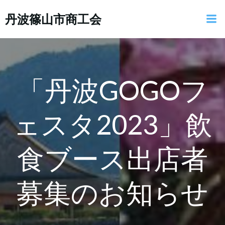
コ
丹波篠山市商工会
ン
テ
ン
ツ
へ
ス
「丹波GOGOフ
キ
ッ
ェスタ2023」飲
プ
食ブース出店者
募集のお知らせ