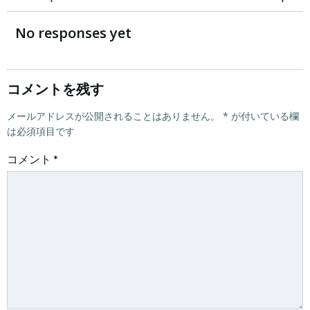
投
投
稿
稿
No responses yet
ナ
ナ
ビ
ビ
コメントを残す
ゲ
メールアドレスが公開されることはありません。
ゲ
*
が付いている欄
は必須項目です
ー
ー
コメント
*
シ
シ
ョ
ョ
ン
ン