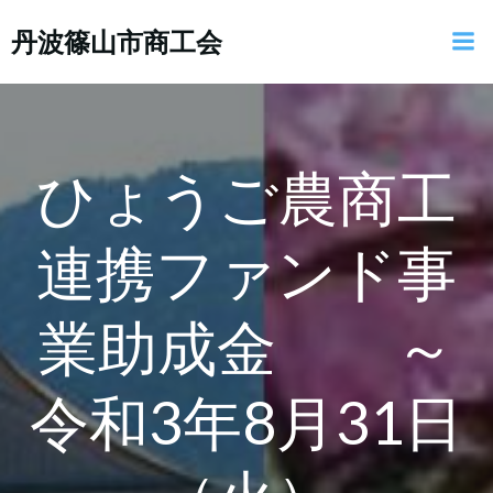
コ
丹波篠山市商工会
ン
テ
ン
ツ
へ
ス
ひょうご農商工
キ
ッ
連携ファンド事
プ
業助成金 ～
令和3年8月31日