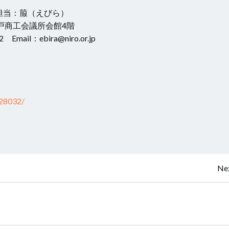
担当：箙（えびら）
神戸商工会議所会館4階
Email：ebira@niro.or.jp
/28032/
投
Nex
稿
ナ