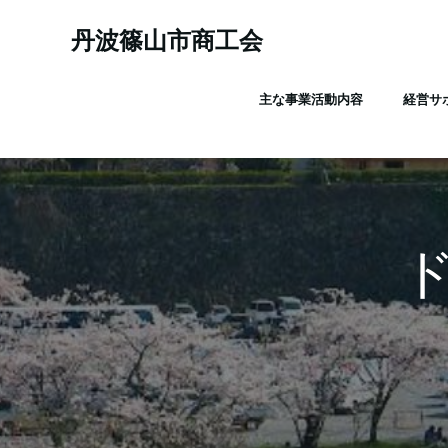
コ
ン
丹波篠山市商工会
テ
ン
主な事業活動内容
経営サ
ツ
へ
ス
キ
ッ
プ