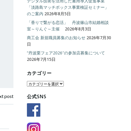
デジタル技術を活用した雇用導入促進事業
「淡路島マッチボックス事業検証セミナー」
のご案内
2026年8月5日
「香りで繋がる恋活」 丹波篠山市結婚相談
室～りんぐ～主催
2026年8月3日
商工会 新規職員募集のお知らせ
2026年7月30
日
“丹波栗フェア2026″の参加店募集について
2026年7月15日
カテゴリー
カ
テ
t post
公式SNS
ゴ
リ
ー