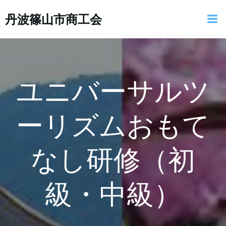
コ
丹波篠山市商工会
ン
テ
ン
ツ
へ
ス
ユニバーサルツ
キ
ッ
ーリズムおもて
プ
なし研修（初
級・中級）