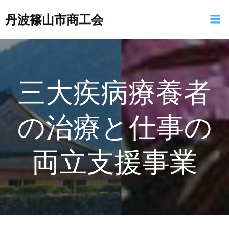
コ
丹波篠山市商工会
ン
テ
ン
ツ
へ
ス
三大疾病療養者
キ
ッ
の治療と仕事の
プ
両立支援事業