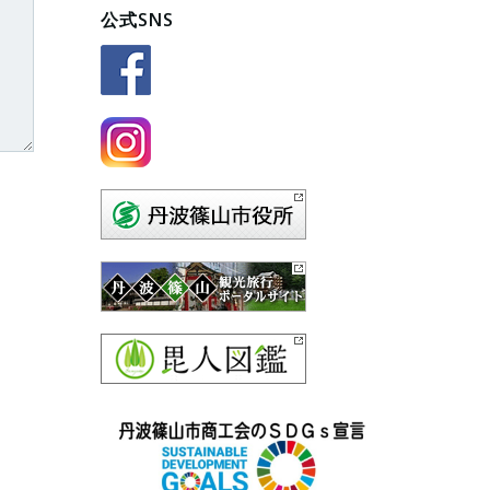
公式SNS
ゴ
リ
ー