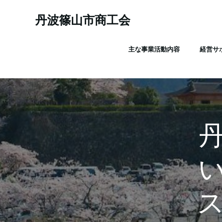
コ
ン
丹波篠山市商工会
テ
ン
主な事業活動内容
経営サ
ツ
へ
ス
キ
ッ
プ