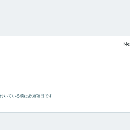
投
Nex
稿
ナ
ビ
付いている欄は必須項目です
ゲ
ー