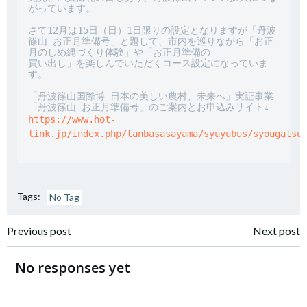
がっています。

さて12月は15日（日）1日限りの設定となりますが「丹波
篠山 お正月準備号」と題して、市内を巡りながら「お正
月のしめ縄づくり体験」や「お正月準備の

買い出し」を楽しんでいただくコース設定になっていま
す。

「丹波篠山国際博 日本の美しい農村、未来へ」実証事業

https://www.hot-
link.jp/index.php/tanbasasayama/syuyubus/syougatsu
Tags:
No Tag
投
投
Previous post
Next post
稿
稿
No responses yet
ナ
ナ