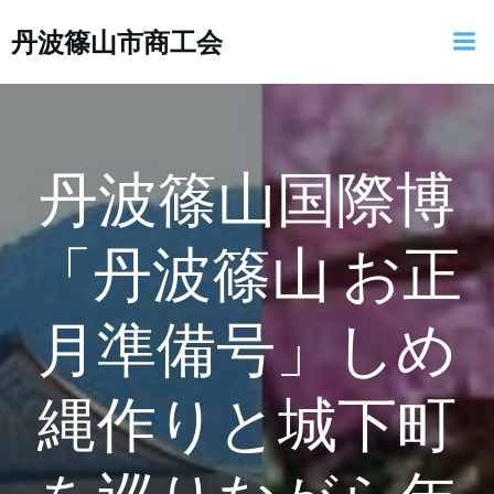
コ
丹波篠山市商工会
ン
テ
ン
ツ
へ
ス
丹波篠山国際博
キ
ッ
「丹波篠山 お正
プ
月準備号」しめ
縄作りと城下町