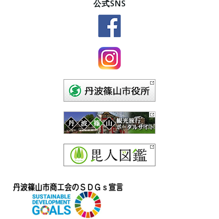
公式SNS
ゴ
リ
ー