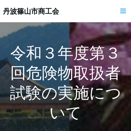
コ
丹波篠山市商工会
ン
テ
ン
ツ
へ
ス
令和３年度第３
キ
ッ
回危険物取扱者
プ
試験の実施につ
いて