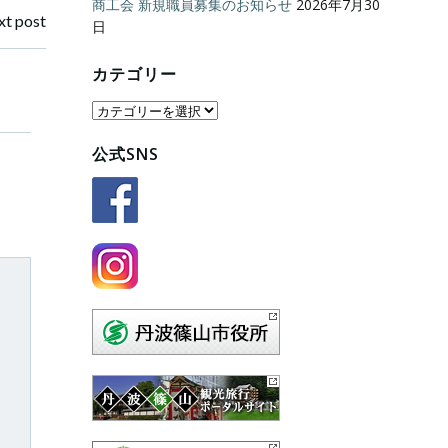
商工会 新規職員募集のお知らせ
2026年7月30
t post
日
カテゴリー
カ
テ
公式SNS
ゴ
リ
ー