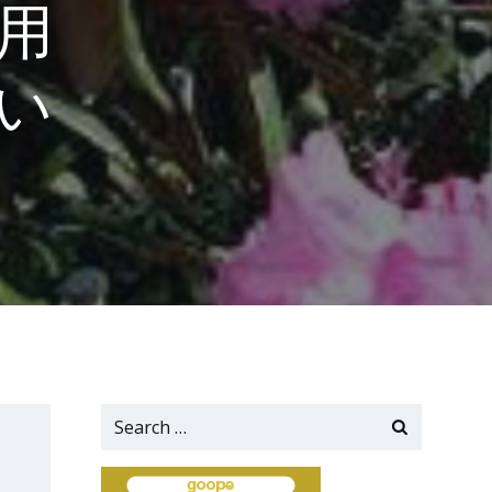
用
い
Search
for: