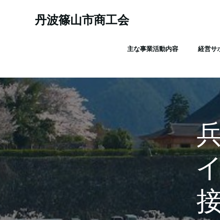
コ
ン
丹波篠山市商工会
テ
ン
主な事業活動内容
経営サ
ツ
へ
ス
キ
ッ
プ