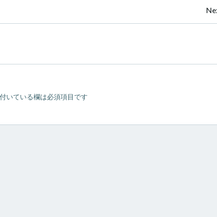
投
Nex
稿
ナ
ビ
付いている欄は必須項目です
ゲ
ー
シ
ョ
ン