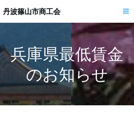
コ
丹波篠山市商工会
ン
テ
ン
ツ
へ
ス
兵庫県最低賃金
キ
ッ
のお知らせ
プ