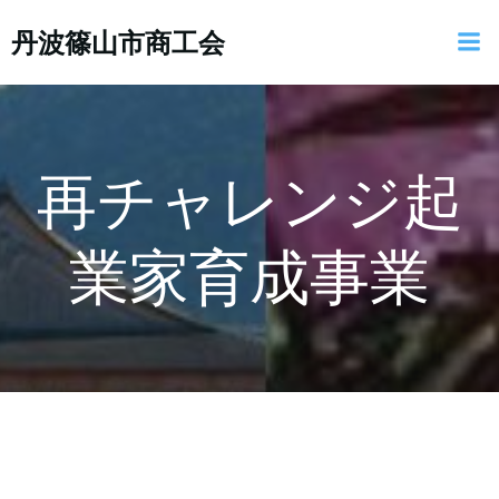
コ
丹波篠山市商工会
ン
テ
ン
ツ
へ
ス
再チャレンジ起
キ
ッ
業家育成事業
プ