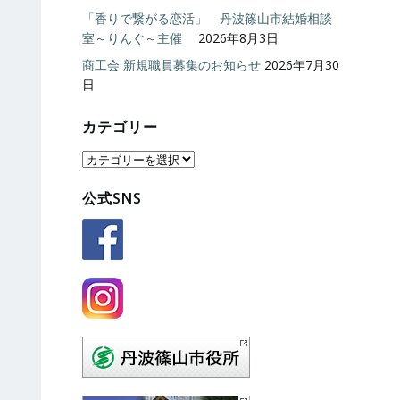
「香りで繋がる恋活」 丹波篠山市結婚相談
室～りんぐ～主催
2026年8月3日
商工会 新規職員募集のお知らせ
2026年7月30
日
カテゴリー
カ
テ
公式SNS
ゴ
リ
ー