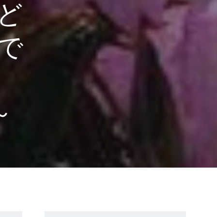
ど
で
る
～
Search