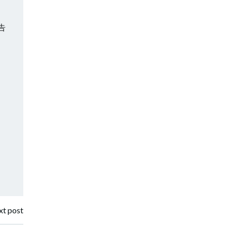
告
t post