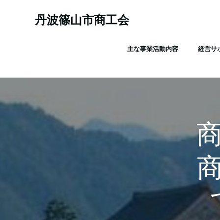
コ
ン
丹波篠山市商工会
テ
ン
主な事業活動内容
経営サ
ツ
へ
ス
キ
ッ
プ