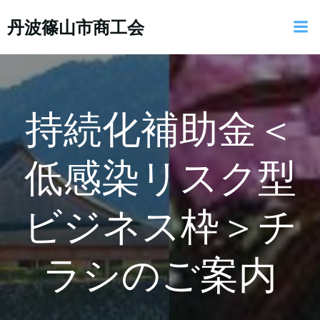
コ
丹波篠山市商工会
ン
テ
ン
ツ
へ
ス
持続化補助金＜
キ
ッ
低感染リスク型
プ
ビジネス枠＞チ
ラシのご案内