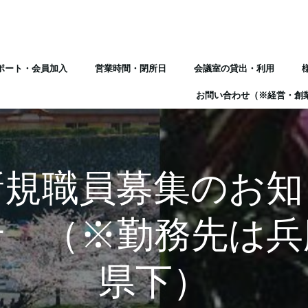
ポート・会員加入
営業時間・閉所日
会議室の貸出・利用
お問い合わせ（※経営・創
新規職員募集のお知
せ （※勤務先は兵
県下）