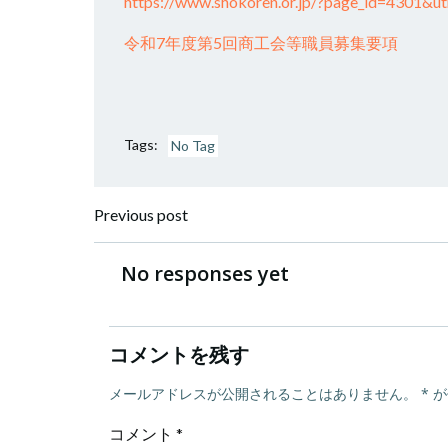
https://www.shokoren.or.jp/?page_id=4301&
令和7年度第5回商工会等職員募集要項
Tags:
No Tag
投
Previous post
稿
No responses yet
ナ
コメントを残す
ビ
メールアドレスが公開されることはありません。
*
が
ゲ
コメント
*