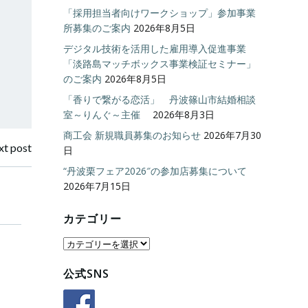
「採用担当者向けワークショップ」参加事業
所募集のご案内
2026年8月5日
デジタル技術を活用した雇用導入促進事業
「淡路島マッチボックス事業検証セミナー」
のご案内
2026年8月5日
「香りで繋がる恋活」 丹波篠山市結婚相談
室～りんぐ～主催
2026年8月3日
商工会 新規職員募集のお知らせ
2026年7月30
t post
日
“丹波栗フェア2026″の参加店募集について
2026年7月15日
カテゴリー
カ
テ
公式SNS
ゴ
リ