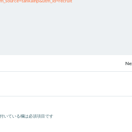
utm_source=tankaihp&utm_id=recruit
投
Nex
稿
ナ
ビ
付いている欄は必須項目です
ゲ