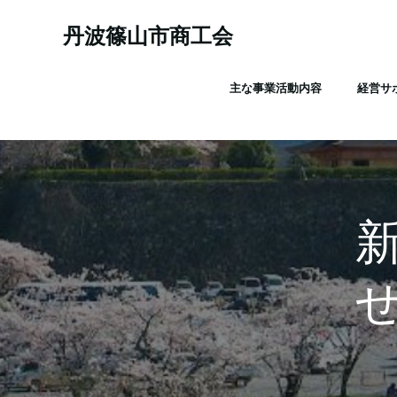
コ
ン
丹波篠山市商工会
テ
ン
主な事業活動内容
経営サ
ツ
へ
ス
キ
ッ
プ