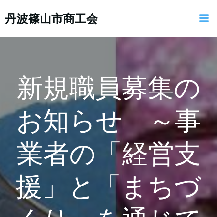
コ
丹波篠山市商工会
ン
テ
ン
ツ
へ
ス
新規職員募集の
キ
ッ
お知らせ ～事
プ
業者の「経営支
援」と「まちづ