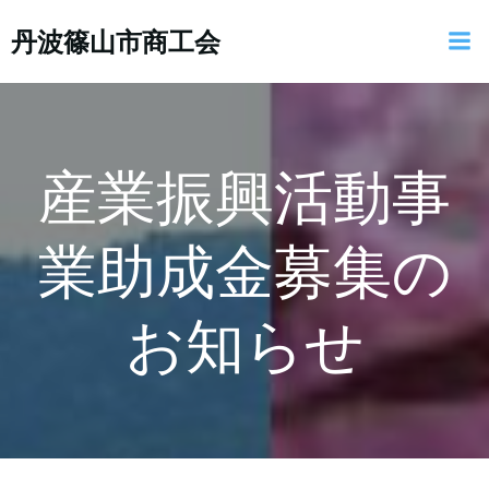
コ
丹波篠山市商工会
ン
テ
ン
ツ
へ
ス
産業振興活動事
キ
ッ
業助成金募集の
プ
お知らせ