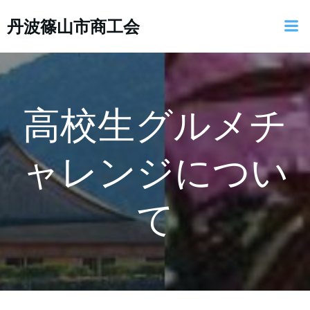
コ
丹波篠山市商工会
ン
テ
ン
ツ
へ
ス
高校生グルメチ
キ
ッ
ャレンジについ
プ
て