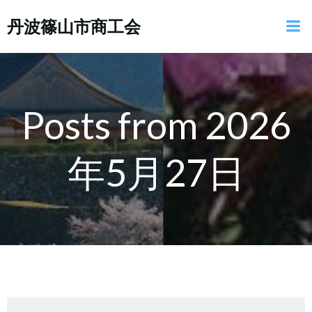
コ
丹波篠山市商工会
ン
テ
ン
ツ
へ
ス
Posts from 2026
キ
ッ
年5月27日
プ