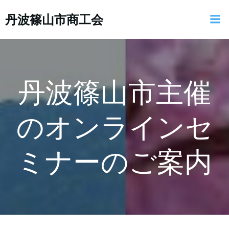
コ
丹波篠山市商工会
ン
テ
ン
ツ
へ
ス
丹波篠山市主催
キ
ッ
のオンラインセ
プ
ミナーのご案内