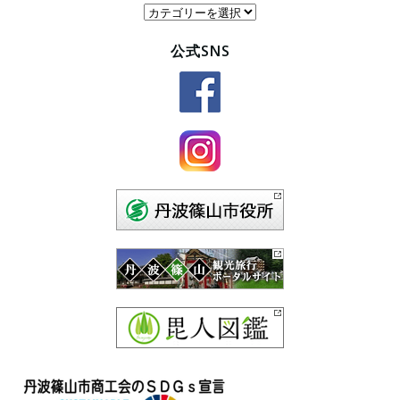
カ
テ
公式SNS
ゴ
リ
ー