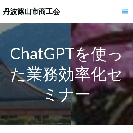
コ
丹波篠山市商工会
ン
テ
ン
ツ
へ
ス
ChatGPTを使っ
キ
ッ
た業務効率化セ
プ
ミナー