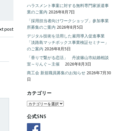
ハラスメント事案に対する無料専門家派遣事
業のご案内
2026年8月7日
「採用担当者向けワークショップ」参加事業
所募集のご案内
2026年8月5日
t post
デジタル技術を活用した雇用導入促進事業
「淡路島マッチボックス事業検証セミナー」
のご案内
2026年8月5日
「香りで繋がる恋活」 丹波篠山市結婚相談
室～りんぐ～主催
2026年8月3日
商工会 新規職員募集のお知らせ
2026年7月30
日
カテゴリー
カ
テ
公式SNS
ゴ
リ