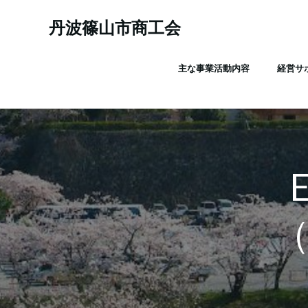
コ
ン
丹波篠山市商工会
テ
ン
主な事業活動内容
経営サ
ツ
へ
ス
キ
ッ
プ
（