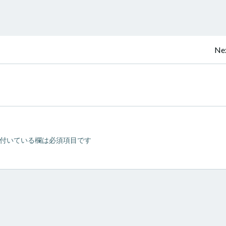
投
Nex
稿
ナ
ビ
付いている欄は必須項目です
ゲ
ー
シ
ョ