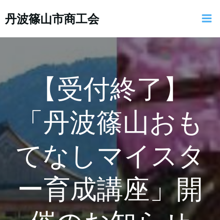
コ
丹波篠山市商工会
ン
テ
ン
ツ
へ
ス
【受付終了】
キ
ッ
「丹波篠山おも
プ
てなしマイスタ
ー育成講座」開