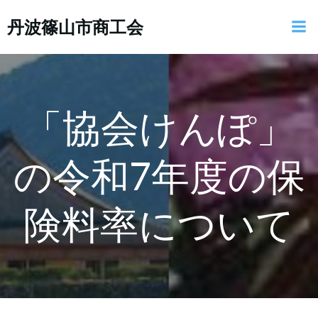
コ
丹波篠山市商工会
ン
テ
ン
ツ
へ
ス
「協会けんぽ」
キ
ッ
の令和7年度の保
プ
険料率について