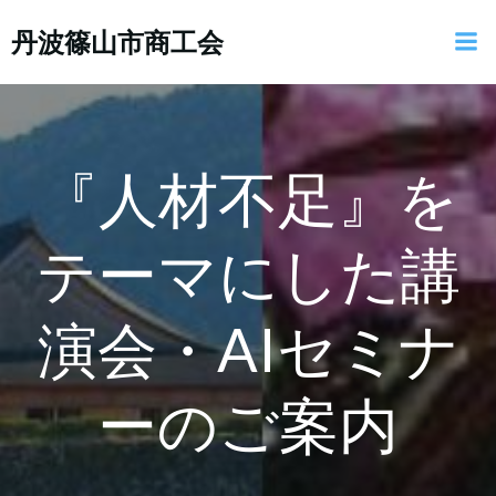
コ
丹波篠山市商工会
ン
テ
ン
ツ
へ
ス
『人材不足』を
キ
ッ
テーマにした講
プ
演会・AIセミナ
ーのご案内