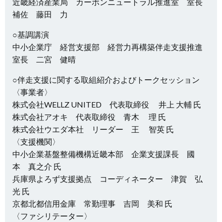
近畿経済産業局 カーボンニュートラル推進室 室長
補佐 藤田 力
○基調講演
中小企業庁 経営支援部 経営力再構築伴走支援推進
室長 二宮 健晴
○伴走支援に関する取組紹介およびトークセッション
〈事業者〉
株式会社WELLZ UNITED 代表取締役 井上 大輔 氏
株式会社アオキ 代表取締役 青木 理 氏
株式会社ウエダ本社 リーダー 王 智英 氏
〈支援機関〉
中小企業基盤整備機構近畿本部 企業支援課長 國
本 真之介 氏
兵庫県よろず支援拠点 コーディネーター 津賀 弘
光 氏
京都北都信用金庫 常勤理事 吉岡 美和 氏
〈ファシリテーター〉