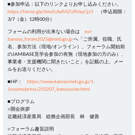
■参加申込：以下のリンクよりお申し込みください。
https://forms.gle/tmsfcAeMZGRVayQz5
（申込期限：
3/7（金）12時00分）
フォームの利用が出来ない場合は
exl-
bansou_forum2025@meti.go.jp
へ「ご所属、役職、氏
名、参加方法（現地/オンライン）、フォーラム開始前
のJAMBASE見学会参加の有無（現地参加の方のみ）、
事業者・支援機関に聞きたいこと」を記載の上、メー
ルをお送りください。
■HP：
https://www.kansai.meti.go.jp/1-
1soumu/press/250207_bansousien.html
■プログラム
○開会挨拶
近畿経済産業局 総務企画部長 林 健善
○フォーラム趣旨説明