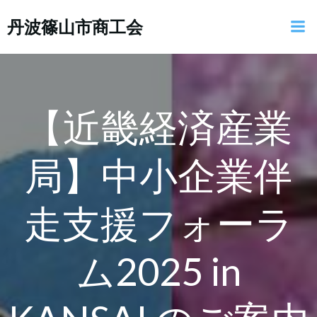
コ
丹波篠山市商工会
ン
テ
ン
ツ
へ
ス
【近畿経済産業
キ
ッ
局】中小企業伴
プ
走支援フォーラ
ム2025 in