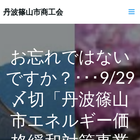
コ
丹波篠山市商工会
ン
テ
ン
ツ
へ
ス
お忘れではない
キ
ッ
ですか？･･･9/29
プ
〆切「丹波篠山
市エネルギー価