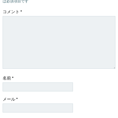
は必須項目です
ー
ー
コメント
*
シ
シ
ョ
ョ
ン
ン
名前
*
メール
*