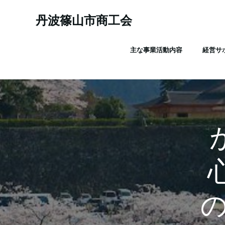
コ
ン
丹波篠山市商工会
テ
ン
主な事業活動内容
経営サ
ツ
へ
ス
キ
ッ
プ