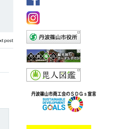
ー
t post