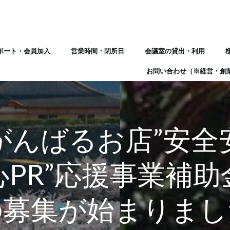
ポート・会員加入
営業時間・閉所日
会議室の貸出・利用
お問い合わせ（※経営・創
がんばるお店”安全
心PR”応援事業補助
の募集が始まりまし