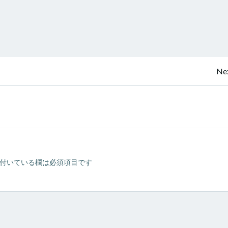
投
Nex
稿
ナ
ビ
付いている欄は必須項目です
ゲ
ー
シ