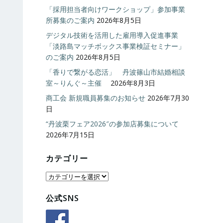
「採用担当者向けワークショップ」参加事業
所募集のご案内
2026年8月5日
デジタル技術を活用した雇用導入促進事業
「淡路島マッチボックス事業検証セミナー」
のご案内
2026年8月5日
「香りで繋がる恋活」 丹波篠山市結婚相談
室～りんぐ～主催
2026年8月3日
商工会 新規職員募集のお知らせ
2026年7月30
日
“丹波栗フェア2026″の参加店募集について
2026年7月15日
カテゴリー
カ
テ
公式SNS
ゴ
リ