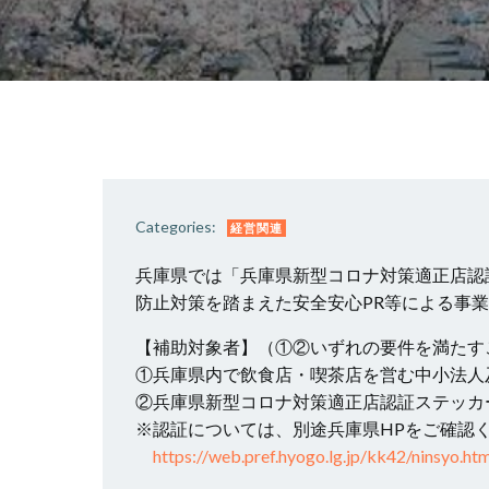
Categories:
経営関連
兵庫県では「兵庫県新型コロナ対策適正店認
防止対策を踏まえた安全安心PR等による事
【補助対象者】（①②いずれの要件を満たす
①兵庫県内で飲食店・喫茶店を営む中小法人
②兵庫県新型コロナ対策適正店認証ステッカ
※認証については、別途兵庫県HPをご確認
https://web.pref.hyogo.lg.jp/kk42/ninsyo.htm