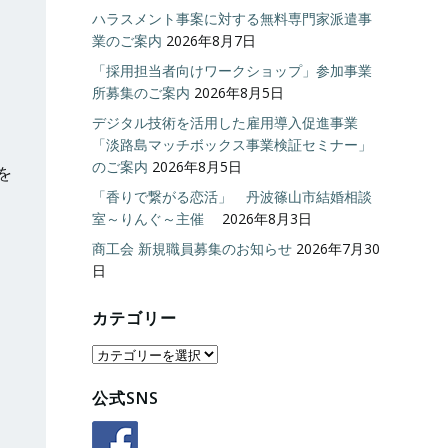
ハラスメント事案に対する無料専門家派遣事
業のご案内
2026年8月7日
「採用担当者向けワークショップ」参加事業
所募集のご案内
2026年8月5日
デジタル技術を活用した雇用導入促進事業
「淡路島マッチボックス事業検証セミナー」
のご案内
2026年8月5日
を
「香りで繋がる恋活」 丹波篠山市結婚相談
室～りんぐ～主催
2026年8月3日
商工会 新規職員募集のお知らせ
2026年7月30
日
カテゴリー
カ
テ
公式SNS
ゴ
リ