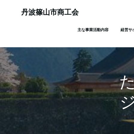
コ
ン
丹波篠山市商工会
テ
ン
主な事業活動内容
経営サ
ツ
へ
ス
キ
ッ
プ