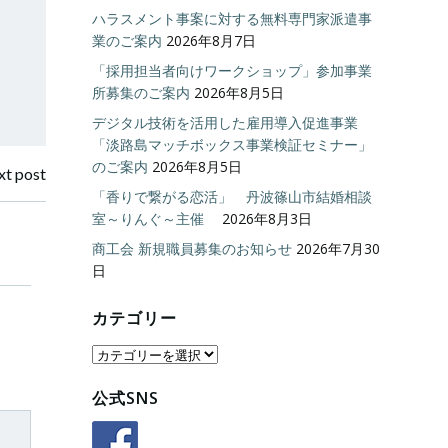
ハラスメント事案に対する無料専門家派遣事
業のご案内
2026年8月7日
「採用担当者向けワークショップ」参加事業
所募集のご案内
2026年8月5日
デジタル技術を活用した雇用導入促進事業
「淡路島マッチボックス事業検証セミナー」
のご案内
2026年8月5日
t post
「香りで繋がる恋活」 丹波篠山市結婚相談
室～りんぐ～主催
2026年8月3日
商工会 新規職員募集のお知らせ
2026年7月30
日
カテゴリー
カ
テ
公式SNS
ゴ
リ