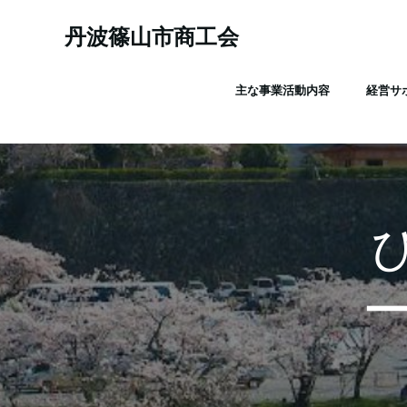
コ
ン
丹波篠山市商工会
テ
ン
主な事業活動内容
経営サ
ツ
へ
ス
キ
ッ
プ
ひ