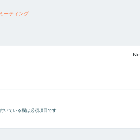
bミーティング
投
Nex
稿
ナ
ビ
付いている欄は必須項目です
ゲ
ー