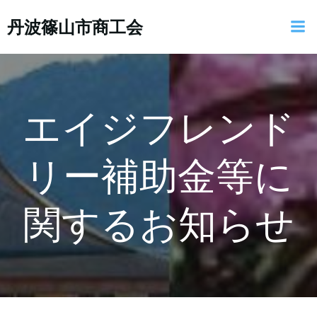
コ
丹波篠山市商工会
ン
テ
ン
ツ
へ
ス
エイジフレンド
キ
ッ
リー補助金等に
プ
関するお知らせ