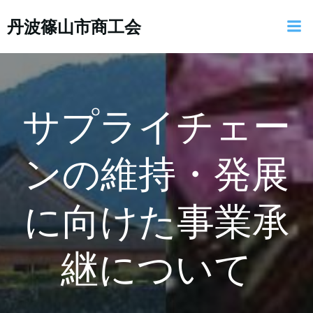
コ
丹波篠山市商工会
ン
テ
ン
ツ
へ
ス
サプライチェー
キ
ッ
ンの維持・発展
プ
に向けた事業承
継について