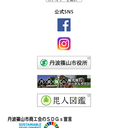
テ
公式SNS
ゴ
リ
ー