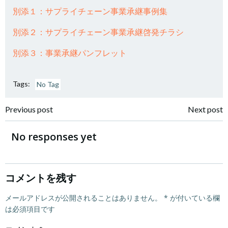
別添１：サプライチェーン事業承継事例集
別添２：サプライチェーン事業承継啓発チラシ
別添３：事業承継パンフレット
Tags:
No Tag
投
投
Previous post
Next post
稿
稿
No responses yet
ナ
ナ
ビ
ビ
コメントを残す
ゲ
メールアドレスが公開されることはありません。
ゲ
*
が付いている欄
は必須項目です