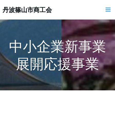
コ
丹波篠山市商工会
ン
テ
ン
ツ
へ
ス
中小企業新事業
キ
ッ
展開応援事業
プ