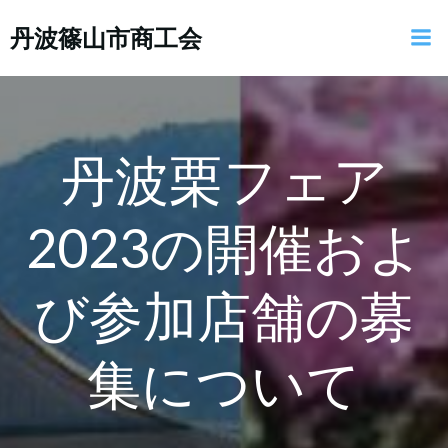
コ
丹波篠山市商工会
ン
テ
ン
ツ
へ
ス
丹波栗フェア
キ
ッ
2023の開催およ
プ
び参加店舗の募
集について