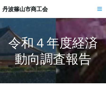
コ
丹波篠山市商工会
ン
テ
ン
ツ
へ
ス
令和４年度経済
キ
ッ
動向調査報告
プ