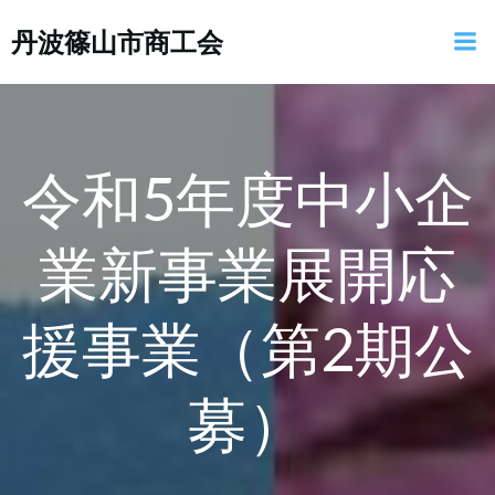
コ
丹波篠山市商工会
ン
テ
ン
ツ
へ
ス
令和5年度中小企
キ
ッ
業新事業展開応
プ
援事業（第2期公
募）