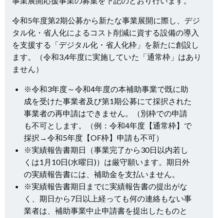
事業展開応援事業の募集を下記のとおり行います。
令和5年度第2期公募から新たな事業展開に際し、デジ
タル化・省人化によるコスト削減に資する設備の導入
を支援する「デジタル化・省人化枠」を新たに創設し
ます。（令和3,4年度に実施していた「通常枠」はあり
ません）
※令和3年度～令和4年度の本補助事業で既に助
成を受けた事業者及び第1期公募にて採択された
事業者の再申請はできません。（別枠での申請
も不可とします。（例：令和4年度【通常枠】で
採択→令和5年度【OF枠】申請も不可）
※実績報告書期日（事業完了から30日以内若し
くは1月10日(水曜日)）は厳守願います。期日外
の実績報告書には、補助金を支払いません。
※実績報告書期日までに実績報告書の提出がな
く、期日から7日以上経っても何の連絡もない事
業者は、補助事業中止申請書を提出したものと