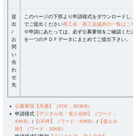
提
このページの下部より申請様式をダウンロードし、
出
でご提出ください
商工会・商工会議所の一覧はこち
/
※申請にあたっては、必ず公募要領をご確認くださ
お
を一つのＰＤＦデータにまとめてご提出下さい。
問
い
合
わ
せ
先
公募要領【共通】（PDF：903KB）
申請様式
【デジタル化・省人化枠】（ワード：
49KB）
/
【OF枠】（ワード：49KB）
/
【省エネ
枠】（ワード：50KB）