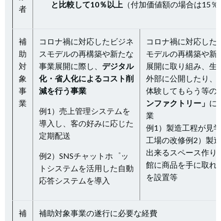
と比較して10％以上
（付加価値額の場合は15％
者
補
コロナ禍に対応したビジネ
コロナ禍に対応した
助
スモデルの再構築や新たな
モデルの再構築や新
対
事業展開に際し、
デジタル
展開に取り組み、生
象
化・省人化によるコスト削
外部に公開したり、
事
減を行う事業
体験してもらう等の
業
ンファクトリー」
に
例1）売上管理システムを
業
導入し、客の好みに応じた
例1）製造工程が見
定期配送
工場の改修例2）製
出来るスペース作り
例2）SNSチャットホ゜ッ
館に商品を手に取れ
トシステムを活用した自動
を
設置等
応答システムを導入
補
補助対象事業の遂行に必要な経費