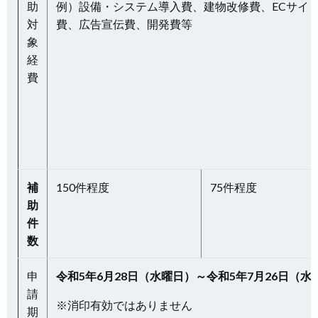
助
例）設備・システム導入費、建物改修費、ECサイ
対
費、広告宣伝費、開発費等
象
経
費
補
150件程度
75件程度
助
件
数
申
令和5年6月28日（水曜日）～令和5年7月26日（
請
※消印有効ではありません
期