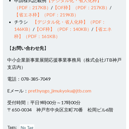
申請様式記載例
【デジタル化・省人化枠】
（PDF：217KB）
/
【OF枠】（PDF：217KB）
/
【省エネ枠】（PDF：219KB）
チラシ
【デジタル化・省人化枠】（PDF：
146KB）
/
【OF枠】（PDF：140KB）
/
【省エネ
枠】（PDF：161KB）
【
お問い合わせ先
】
中小企業新事業展開応援事業事務局（株式会社JTB神戸
支店内）
電話：078-385-7049
Eメール：
pref.hyogo_jimukyoku@jtb.com
受付時間：平日9時00分～17時00分
〒650-0034 神戸市中央区京町70番 松岡ビル6階
Tags:
No Tag