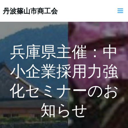
コ
丹波篠山市商工会
ン
テ
ン
ツ
へ
ス
兵庫県主催：中
キ
ッ
小企業採用力強
プ
化セミナーのお
知らせ