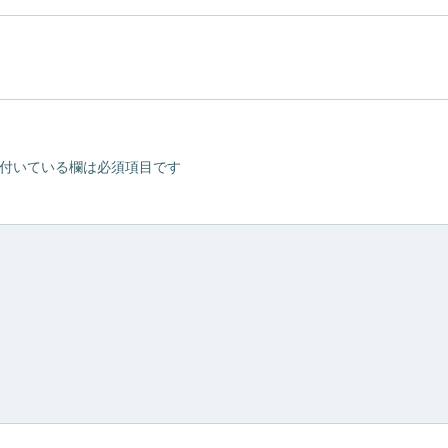
稿
ナ
ビ
付いている欄は必須項目です
ゲ
ー
シ
ョ
ン