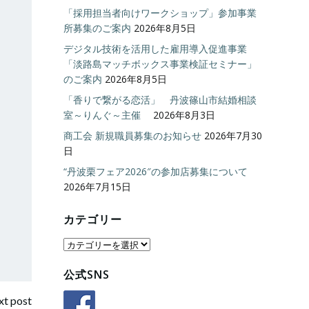
「採用担当者向けワークショップ」参加事業
所募集のご案内
2026年8月5日
デジタル技術を活用した雇用導入促進事業
「淡路島マッチボックス事業検証セミナー」
のご案内
2026年8月5日
「香りで繋がる恋活」 丹波篠山市結婚相談
室～りんぐ～主催
2026年8月3日
商工会 新規職員募集のお知らせ
2026年7月30
日
“丹波栗フェア2026″の参加店募集について
2026年7月15日
カテゴリー
カ
テ
公式SNS
ゴ
リ
t post