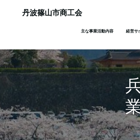
コ
ン
丹波篠山市商工会
テ
ン
主な事業活動内容
経営サ
ツ
へ
ス
キ
ッ
プ