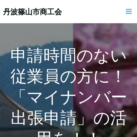
コ
丹波篠山市商工会
ン
テ
ン
ツ
へ
ス
申請時間のない
キ
ッ
従業員の方に！
プ
「マイナンバー
出張申請」の活