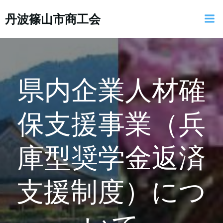
コ
丹波篠山市商工会
ン
テ
ン
ツ
へ
ス
県内企業人材確
キ
ッ
保支援事業（兵
プ
庫型奨学金返済
支援制度）につ