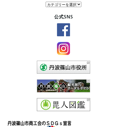
カ
テ
公式SNS
ゴ
リ
ー