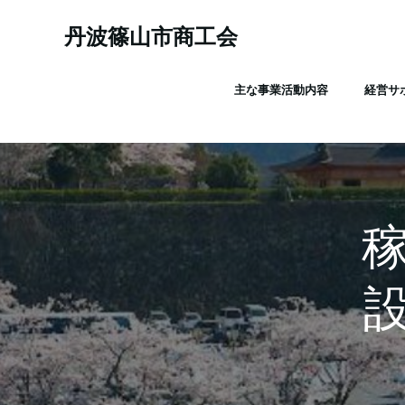
コ
ン
丹波篠山市商工会
テ
ン
主な事業活動内容
経営サ
ツ
へ
ス
キ
ッ
プ