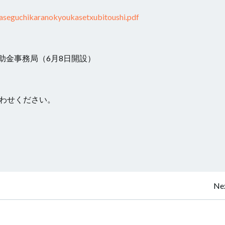
kaseguchikaranokyoukasetxubitoushi.pdf
助金事務局（6月8日開設）
合わせください。
投
Nex
稿