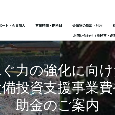
ポート・会員加入
営業時間・閉所日
会議室の貸出・利用
お問い合わせ（※経営・創
稼ぐ力の強化に向け
設備投資支援事業費
助金のご案内