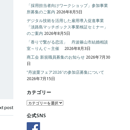
「採用担当者向けワークショップ」参加事業
所募集のご案内
2026年8月5日
デジタル技術を活用した雇用導入促進事業
「淡路島マッチボックス事業検証セミナー」
のご案内
2026年8月5日
「香りで繋がる恋活」 丹波篠山市結婚相談
室～りんぐ～主催
2026年8月3日
商工会 新規職員募集のお知らせ
2026年7月30
日
“丹波栗フェア2026″の参加店募集について
2026年7月15日
カテゴリー
カ
t post
テ
公式SNS
ゴ
リ