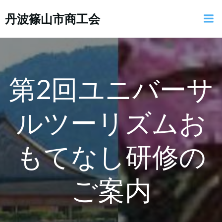
コ
丹波篠山市商工会
ン
テ
ン
ツ
へ
ス
第2回ユニバーサ
キ
ッ
ルツーリズムお
プ
もてなし研修の
ご案内