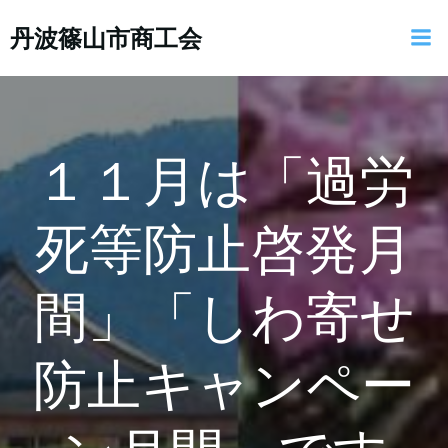
コ
丹波篠山市商工会
ン
テ
ン
ツ
へ
ス
１１月は「過労
キ
ッ
死等防止啓発月
プ
間」「しわ寄せ
防止キャンペー