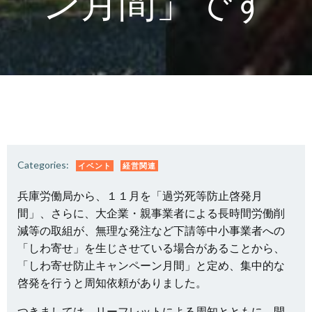
ン月間」です
Categories:
イベント
経営関連
兵庫労働局から、１１月を「過労死等防止啓発月
間」、さらに、大企業・親事業者による長時間労働削
減等の取組が、無理な発注など下請等中小事業者への
「しわ寄せ」を生じさせている場合があることから、
「しわ寄せ防止キャンペーン月間」と定め、集中的な
啓発を行うと周知依頼がありました。
つきましては、リーフレットによる周知とともに、開