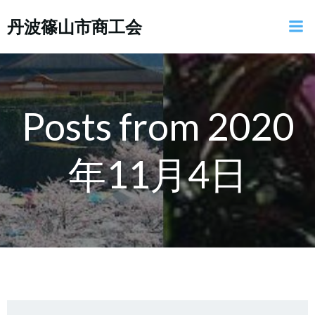
コ
丹波篠山市商工会
ン
テ
ン
ツ
へ
ス
Posts from 2020
キ
ッ
年11月4日
プ