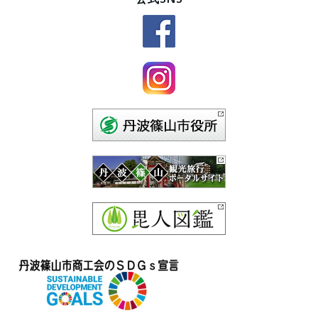
ゴ
リ
ー