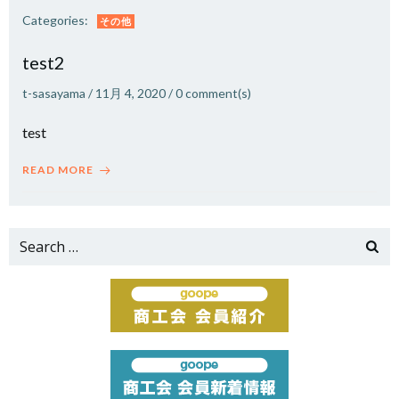
Categories:
その他
test2
t-sasayama
/
11月 4, 2020
/
0
comment(s)
test
READ MORE
Search
for: