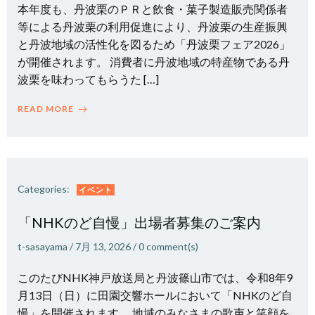
本年度も、丹波栗のＰＲと飲食・菓子製造販売関係者
等による丹波栗の利用促進により、丹波栗の生産振興
と丹波地域の活性化を図るため「丹波栗フェア2026」
が開催されます。 消費者に丹波地域の特産物である丹
波栗を味わってもらうた […]
READ MORE
Categories:
イベント
「NHKのど自慢」出場者募集のご案内
t-sasayama
/
7月 13, 2026
/
0
comment(s)
このたびNHK神戸放送局と丹波篠山市では、令和8年9
月13日（日）に田園交響ホールにおいて「NHKのど自
慢」を開催されます。 地域のみなさまの歌声と笑顔を