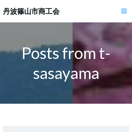
コ
丹波篠山市商工会
ン
テ
ン
ツ
へ
ス
Posts from
t-
キ
ッ
sasayama
プ